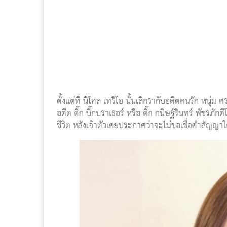
ตั้งแต่ที่ นิโคล เทริโอ นั้นเลิกรากับอดีตคนรัก หนุ
อดีต ติ๊ก บิ๊กบราเธอร์ หรือ ติ๊ก กนิษฐ์รินทร์ พัชรภั
ชีวิต หลังเจ้าตัวเคยประกาศว่าจะไม่ขอเชื่อคำสัญญาใด