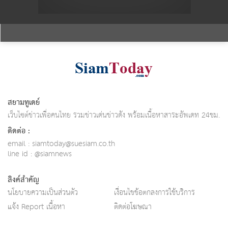
สยามทูเดย์
เว็บไซต์ข่าวเพื่อคนไทย รวมข่าวเด่นข่าวดัง พร้อมเนื้อหาสาระอัพเดท 24ชม.
ติดต่อ :
email :
siamtoday@suesiam.co.th
line id : @siamnews
ลิงค์สำคัญ
นโยบายความเป็นส่วนตัว
เงื่อนไขข้อตกลงการใช้บริการ
แจ้ง Report เนื้อหา
ติดต่อโฆษณา