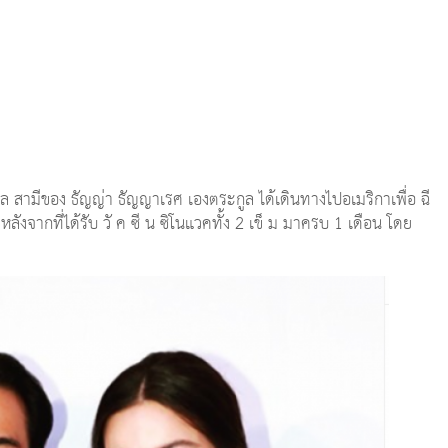
ูล สามีของ ธัญญ่า ธัญญาเรศ เองตระกูล ได้เดินทางไปอเมริกาเพื่อ ฉี
ัว หลังจากที่ได้รับ วั ค ซี น ซิโนแวคทั้ง 2 เข็ ม มาครบ 1 เดือน โดย