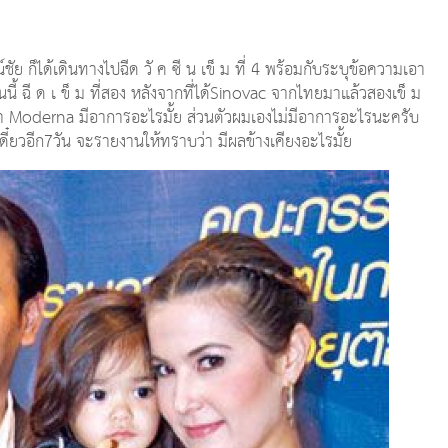
ัย ก็ได้เดินทางไปฉีด วั ค ซี น เข็ ม ที่ 4 พร้อมกับระบุข้อความเอา
ี้ ฉี ด เ ข็ ม ที่สอง หลังจากที่ได้Sinovac จากไทยมาแล้วสองเข็ ม
า Moderna มีอาการอะไรมั้ย ส่วนตัวผมเองไม่มีอาการอะไรนะครับ
เดี๋ยวอีก7วัน จะรายงานให้ทราบว่า มีผลข้างเคียงอะไรมั้ย