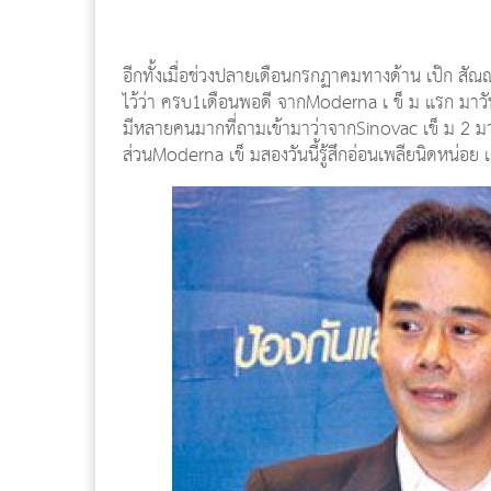
อีกทั้งเมื่อช่วงปลายเดือนกรกฏาคมทางด้าน เป๊ก สัณณ์ช
ไว้ว่า ครบ1เดือนพอดี จากModerna เ ข็ ม แรก มาวันน
มีหลายคนมากที่ถามเข้ามาว่าจากSinovac เข็ ม 2 ม
ส่วนModerna เข็ มสองวันนี้รู้สึกอ่อนเพลียนิดหน่อย 