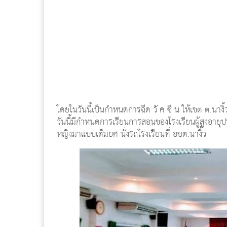
โดยในวันนี้เป็นกำหนดการฉีด วั ค ซี น ให้เขต ต.นางิ้ว ซ
วันนี้มีกำหนดการเรียนการสอนของโรงเรียนผู้สูงอายุป
หญิงมาแบบเต็มยศ นั่งรถโรงเรียนที่ อบต.นางิ้ว