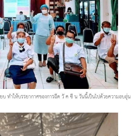
ยบ ทำให้บรรยากาศของการฉีด วั ค ซี น วันนี้เป็นไปด้วยความอบอุ่น