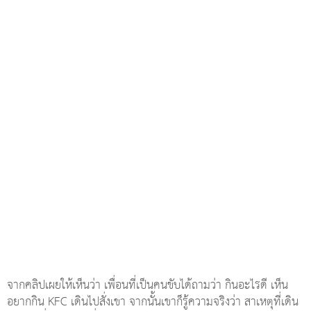
จากคลิปเผยให้เห็นว่า เพื่อนที่เป็นคนขับได้ถามว่า กินอะไรดี เห็น
อยากกิน KFC เดินไปสั่งเขา จากนั้นเขาก็รู้ความจริงว่า สาเหตุที่เดิน