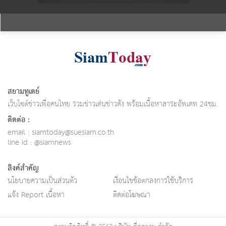
สยามทูเดย์
เว็บไซต์ข่าวเพื่อคนไทย รวมข่าวเด่นข่าวดัง พร้อมเนื้อหาสาระอัพเดท 24ชม.
ติดต่อ :
email :
siamtoday@suesiam.co.th
line id : @siamnews
ลิงค์สำคัญ
นโยบายความเป็นส่วนตัว
เงื่อนไขข้อตกลงการใช้บริการ
แจ้ง Report เนื้อหา
ติดต่อโฆษณา