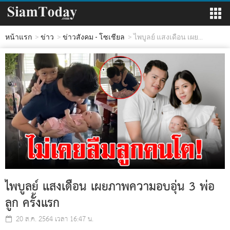
หน้าแรก
ข่าว
ข่าวสังคม - โซเชียล
ไพบูลย์ แสงเดือน เผย...
ไพบูลย์ แสงเดือน เผยภาพความอบอุ่น 3 พ่อ
ลูก ครั้งแรก
20 ส.ค. 2564 เวลา 16:47 น.