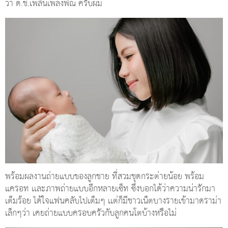
ว่า ด.ช.เพลินเพลงพิณ ครับผม
พร้อมผลงานถ่ายแบบของลูกชาย ที่สวมชุดกระต่ายน้อย พร้อม
แครอท เเละภาพถ่ายแบบอีกหลายเซ็ท ซึ่งบอกได้ว่าความน่ารักมา
เต็มร้อย ได้ใจแฟนคลับไปเต็มๆ เเต่ก็มีชาวเน็ตบางรายเข้ามาดราม่า
เล็กๆว่า เคยถ่ายแบบครอบครัวกับลูกคนโตบ้างหรือไม่