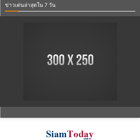
ข่าวเด่นล่าสุดใน 7 วัน