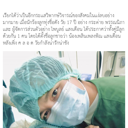
เรียกได้ว่าเป็นอีกกระเเสวิพากษ์วิจารณ์ของสังคมในเเง่ลบอย่าง
มากมาย เมื่อนักร้องลูกทุ่งชื่อดัง วัย 17 ปี อย่าง กระต่าย พรรณนิภา
เเละ ผู้จัดการส่วนตัวอย่าง ไพบูลย์ แสงเดือน ได้ประกาศว่าทั้งคู่มีลูก
ด้วยกัน 1 คน โดยได้ตั้งชื่อลูกชายว่า น้องเพลินเพลงพิณ แสงเดือน
หลังเพิ่ง ค ล อ ด วัยกำลังน่ารักน่าชัง