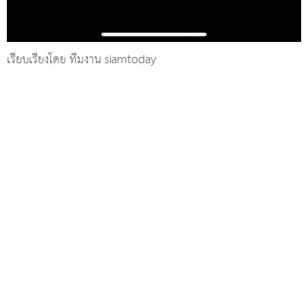
เรียบเรียงโดย ทีมงาน siamtoday