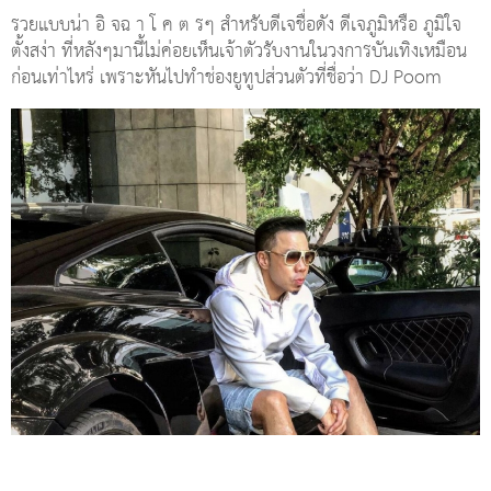
รวยแบบน่า อิ จฉ า โ ค ต รๆ สำหรับดีเจชื่อดัง ดีเจภูมิหรือ ภูมิใจ
ตั้งสง่า ที่หลังๆมานี้ไม่ค่อยเห็นเจ้าตัวรับงานในวงการบันเทิงเหมือน
ก่อนเท่าไหร่ เพราะหันไปทำช่องยูทูปส่วนตัวที่ชื่อว่า DJ Poom