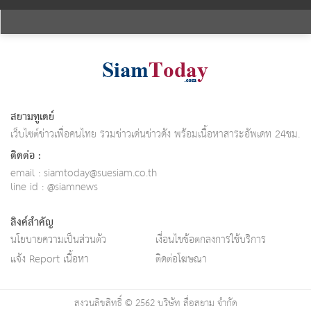
สยามทูเดย์
เว็บไซต์ข่าวเพื่อคนไทย รวมข่าวเด่นข่าวดัง พร้อมเนื้อหาสาระอัพเดท 24ชม.
ติดต่อ :
email :
siamtoday@suesiam.co.th
line id : @siamnews
ลิงค์สำคัญ
นโยบายความเป็นส่วนตัว
เงื่อนไขข้อตกลงการใช้บริการ
แจ้ง Report เนื้อหา
ติดต่อโฆษณา
สงวนลิขสิทธิ์ © 2562 บริษัท สื่อสยาม จำกัด