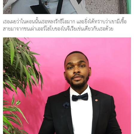
เธอเผยว่าในตอนนั้นเธอหลงรักธีโอมาก และยิ่งได้ทราบว่าเขามีเชื้อ
สายมาจากชนเผ่าเออร์โฮโบของไนจีเรียเช่นเดียวกับเธอด้วย