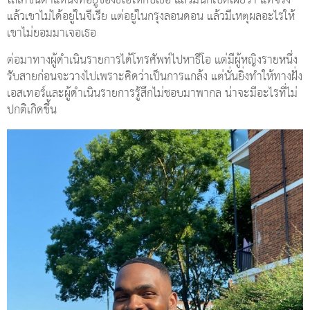
โลเคชั่นตำแหน่งที่อยู่ของธีโอให้กับเธอ แล้วมันก็เปิดเผยว่า แท้จริง
แล้วเขาไม่ได้อยู่ในจีเรีย แต่อยู่ในกรุงลอนดอน แล้วมีเหตุผลอะไรให้
เขาไม่ยอมมาเจอเธอ
ต่อมาทางผู้ดำเนินรายการได้โทรศัพท์ไปหาธีโอ แต่มีผู้หญิงรายหนึ่ง
รับสายก่อนจะวางไปเพราะคิดว่าเป็นการแกล้ง แต่นั่นยิ่งทำให้ทางฝั่ง
เอสเทอร์และผู้ดำเนินรายการรู้สึกไม่ชอบมาพากล น่าจะมีอะไรที่ไม่
ปกติเกิดขึ้น