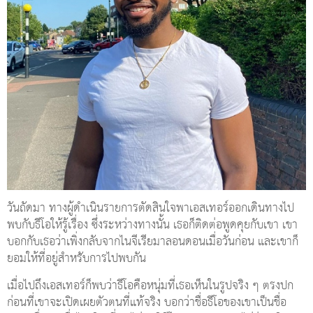
วันถัดมา ทางผู้ดำเนินรายการตัดสินใจพาเอสเทอร์ออกเดินทางไป
พบกับธีโอให้รู้เรื่อง ซึ่งระหว่างทางนั้น เธอก็ติดต่อพูดคุยกับเขา เขา
บอกกับเธอว่าเพิ่งกลับจากไนจีเรียมาลอนดอนเมื่อวันก่อน และเขาก็
ยอมให้ที่อยู่สำหรับการไปพบกัน
เมื่อไปถึงเอสเทอร์ก็พบว่าธีโอคือหนุ่มที่เธอเห็นในรูปจริง ๆ ตรงปก
ก่อนที่เขาจะเปิดเผยตัวตนที่แท้จริง บอกว่าชื่อธีโอของเขาเป็นชื่อ