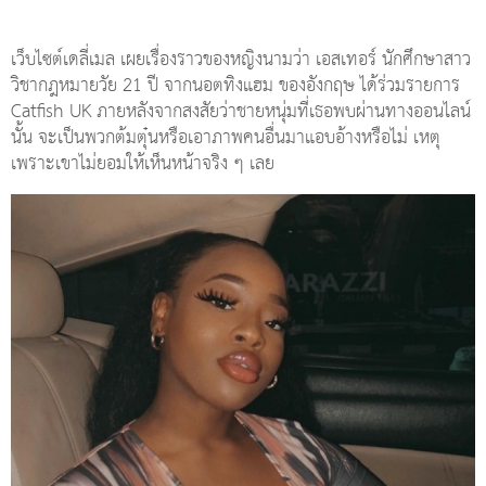
เว็บไซต์เดลี่เมล เผยเรื่องราวของหญิงนามว่า เอสเทอร์ นักศึกษาสาว
วิชากฎหมายวัย 21 ปี จากนอตทิงแฮม ของอังกฤษ ได้ร่วมรายการ
Catfish UK ภายหลังจากสงสัยว่าชายหนุ่มที่เธอพบผ่านทางออนไลน์
นั้น จะเป็นพวกต้มตุ๋นหรือเอาภาพคนอื่นมาแอบอ้างหรือไม่ เหตุ
เพราะเขาไม่ยอมให้เห็นหน้าจริง ๆ เลย