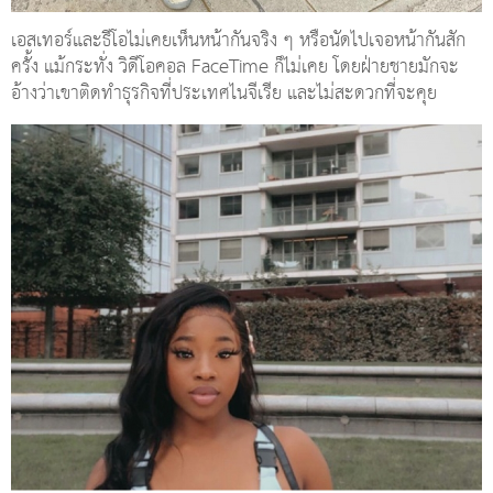
เอสเทอร์และธีโอไม่เคยเห็นหน้ากันจริง ๆ หรือนัดไปเจอหน้ากันสัก
ครั้ง แม้กระทั่ง วิดีโอคอล FaceTime ก็ไม่เคย โดยฝ่ายชายมักจะ
อ้างว่าเขาติดทำธุรกิจที่ประเทศไนจีเรีย และไม่สะดวกที่จะคุย