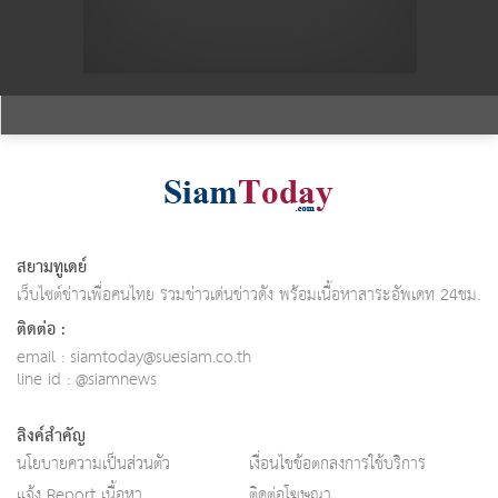
สยามทูเดย์
เว็บไซต์ข่าวเพื่อคนไทย รวมข่าวเด่นข่าวดัง พร้อมเนื้อหาสาระอัพเดท 24ชม.
ติดต่อ :
email :
siamtoday@suesiam.co.th
line id : @siamnews
ลิงค์สำคัญ
นโยบายความเป็นส่วนตัว
เงื่อนไขข้อตกลงการใช้บริการ
แจ้ง Report เนื้อหา
ติดต่อโฆษณา