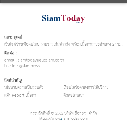
สยามทูเดย์
เว็บไซต์ข่าวเพื่อคนไทย รวมข่าวเด่นข่าวดัง พร้อมเนื้อหาสาระอัพเดท 24ชม.
ติดต่อ :
email :
siamtoday@suesiam.co.th
line id : @siamnews
ลิงค์สำคัญ
นโยบายความเป็นส่วนตัว
เงื่อนไขข้อตกลงการใช้บริการ
แจ้ง Report เนื้อหา
ติดต่อโฆษณา
สงวนลิขสิทธิ์ © 2562 บริษัท สื่อสยาม จำกัด
https://www.
s
iam
T
oday.com