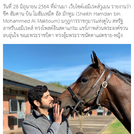
วันที่ 28 มิถุนายน 2564 ที่ผ่านมา เว็บไซต์เอมิเรตส์วูเมน รายงานว่า
ชีค ฮัมดาน บิน โมฮัมเหม็ด อัล มักทูม (Sheikh Hamdan bin
Mohammed Al Maktoum) มกุฎการราชกุมารแห่งดูไบ สหรัฐ
อาหรับเอมิเรตส์ ทรงโพสต์อินสตาแกรม แชร์ภาพส่วนพระองค์ชวน
อบอุ่นใจ ขณะพระราชบิดา ทรงอุ้มพระราชนัดดาแฝดชาย-หญิง