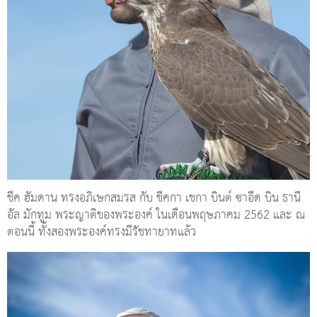
ชีค ฮัมดาน ทรงอภิเษกสมรส กับ ชีคกา เชกา บินต์ ซาอีด บิน ธานี
อัล มักทูม พระญาติของพระองค์ ในเดือนพฤษภาคม 2562 และ ณ
ตอนนี้ ทั้งสองพระองค์ทรงมีรัชทายาทแล้ว