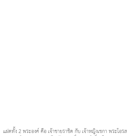
แฝดทั้ง 2 พระองค์ คือ เจ้าชายราชิด กับ เจ้าหญิงเชกา พระโอรส