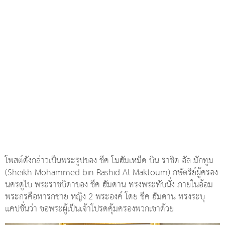
โพสต์ดังกล่าวเป็นพระรูปของ ชีค โมฮัมเหม็ด บิน ราชิด อัล มักทูม
(Sheikh Mohammed bin Rashid Al Maktoum) กษัตริย์ผู้ครอง
นครดูไบ พระราชบิดาของ ชีค ฮัมดาน ทรงพระทับนั่ง ภายในอ้อม
พระกรคือทารกชาย หญิง 2 พระองค์ โดย ชีค ฮัมดาน ทรงระบุ
แคปชั่นว่า ขอพระผู้เป็นเจ้าโปรดคุ้มครองพวกเขาด้วย