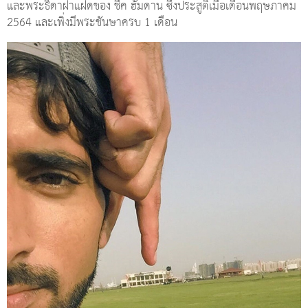
และพระธิดาฝาแฝดของ ชีค ฮัมดาน ซึ่งประสูติเมื่อเดือนพฤษภาคม
2564 และเพิ่งมีพระชันษาครบ 1 เดือน