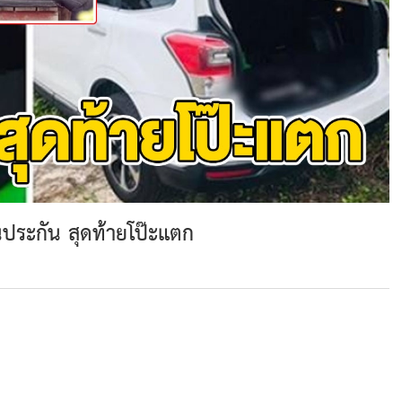
นประกัน สุดท้ายโป๊ะแตก