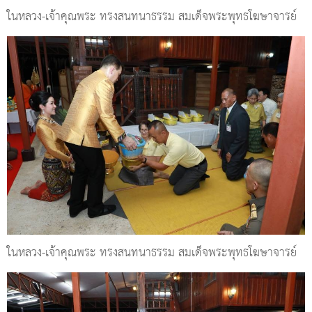
ในหลวง-เจ้าคุณพระ ทรงสนทนาธรรม สมเด็จพระพุทธโฆษาจารย์
ในหลวง-เจ้าคุณพระ ทรงสนทนาธรรม สมเด็จพระพุทธโฆษาจารย์