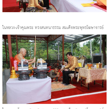
ในหลวง-เจ้าคุณพระ ทรงสนทนาธรรม สมเด็จพระพุทธโฆษาจารย์