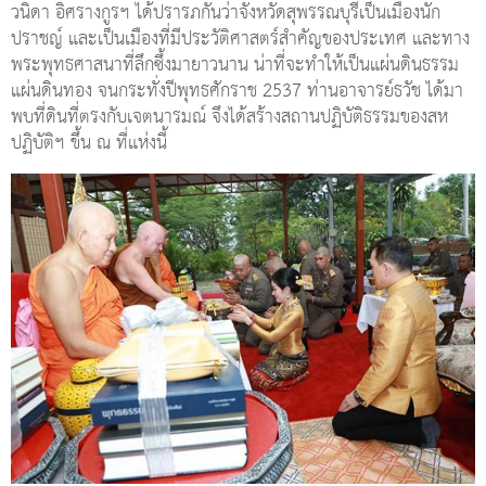
วนิดา อิศรางกูรฯ ได้ปรารภกันว่าจังหวัดสุพรรณบุรีเป็นเมืองนัก
ปราชญ์ และเป็นเมืองที่มีประวัติศาสตร์สำคัญของประเทศ และทาง
พระพุทธศาสนาที่ลึกซึ้งมายาวนาน น่าที่จะทำให้เป็นแผ่นดินธรรม
แผ่นดินทอง จนกระทั่งปีพุทธศักราช 2537 ท่านอาจารย์ธวัช ได้มา
พบที่ดินที่ตรงกับเจตนารมณ์ จึงได้สร้างสถานปฏิบัติธรรมของสห
ปฏิบัติฯ ขึ้น ณ ที่แห่งนี้