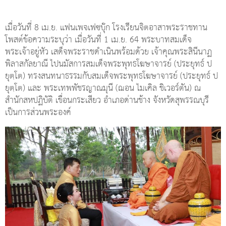
เมื่อวันที่ 8 เม.ย. แฟนเพจเฟซบุ๊ก โรงเรียนจิตอาสาพระราชทาน
โพสต์ข้อความระบุว่า เมื่อวันที่ 1 เม.ย. 64 พระบาทสมเด็จ
พระเจ้าอยู่หัว เสด็จพระราชดำเนินพร้อมด้วย เจ้าคุณพระสินีนาฏ
พิลาสกัลยาณี ไปนมัสการสมเด็จพระพุทธโฆษาจารย์ (ประยุทธ์ ป
ยุตฺโต) ทรงสนทนาธรรมกับสมเด็จพระพุทธโฆษาจารย์ (ประยุทธ์ ป
ยุตฺโต) และ พระเทพพัชรญาณมุนี (ฌอน ไมเคิล ชิเวอร์ตัน) ณ
สำนักสหปฏิบัติ เขื่อนกระเสียว อำเภอด่านช้าง จังหวัดสุพรรณบุรี
เป็นการส่วนพระองค์