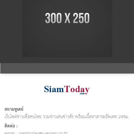
สยามทูเดย์
เว็บไซต์ข่าวเพื่อคนไทย รวมข่าวเด่นข่าวดัง พร้อมเนื้อหาสาระอัพเดท 24ชม.
ติดต่อ :
email :
siamtoday@suesiam.co.th