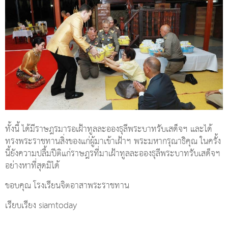
ทั้งนี้ ได้มีราษฎรมารอเฝ้าทูลละอองธุลีพระบาทรับเสด็จฯ และได้
ทรงพระราชทานสิ่งของแก่ผู้มาเข้าเฝ้าฯ พระมหากรุณาธิคุณ ในครั้ง
นี้ยังความปลื้มปีติแก่ราษฎรที่มาเฝ้าทูลละอองธุลีพระบาทรับเสด็จฯ
อย่างหาที่สุดมิได้
ขอบคุณ โรงเรียนจิตอาสาพระราชทาน
เรียบเรียง siamtoday