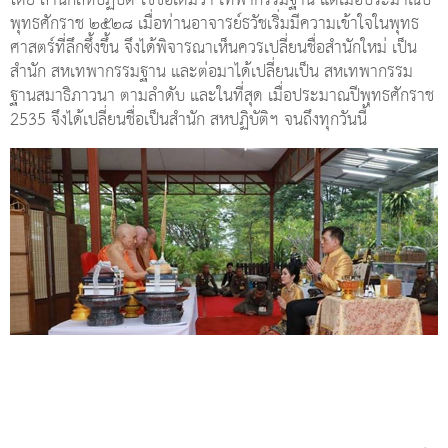
โดย สำนักสหปฏิบัติ ใช้ชื่อเดิมว่า เทพากรรมฐาน แต่เมื่อประมาณปี
พุทธศักราช ๒๕๒๘ เมื่อท่านอาจารย์ธวัชเริ่มมีความเข้าใจในพุทธ
ศาสตร์ที่ลึกซึ้งขึ้น จึงได้พิจารณาเห็นควรเปลี่ยนชื่อสำนักใหม่ เป็น
สำนัก สหเทพากรรมฐาน และต่อมาได้เปลี่ยนเป็น สหเทพากรรม
ฐานสมาธิภาวนา ตามลำดับ และในที่สุด เมื่อประมาณปีพุทธศักราช
2535 จึงได้เปลี่ยนชื่อเป็นสำนัก สหปฏิบัติฯ จนถึงทุกวันนี้