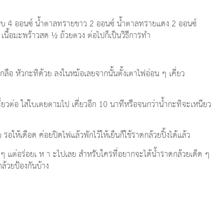
ปิ๊บ 4 ออนซ์ น้ำตาลทรายขาว 2 ออนซ์ น้ำตาลทรายแดง 2 ออนซ์
เนื้อมะพร้าวสด ½ ถ้วยตวง ต่อไปก็เป็นวิธีการทำ
ลือ หัวกะทิด้วย ลงในหม้อเลยจากนั้นตั้งเตาไฟอ่อน ๆ เคี่ยว
่ยวต่อ ใส่ใบเตยตามไป เคี่ยวอีก 10 นาทีหรือจนกว่าน้ำกะทิจะเหนียว
รอให้เดือด ค่อยปิดไฟแล้วพักไว้ให้เย็นก็ใช้ราดกล้วยปิ้งได้แล้ว
ง่าย ๆ แต่อร่อยเ ห า ะไปเลย สำหรับใครที่อยากจะได้น้ำราดกล้วยเด็ด ๆ
้วยป้องกันบ้าง