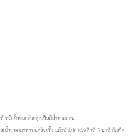
 หรือปิ้งจนกล้วยสุกเป็นสีน้ำตาลอ่อน
ส(น้ำราด)มาทาบนกล้วยปิ้ง แล้วนำไปย่างไฟอีกที 5 นาที ก็เสร็จ