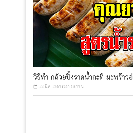
วิธีทำ กล้วยปิ้งราดน้ำกะทิ มะพร้าวอ
28 มี.ค. 2564 เวลา 13:44 น.