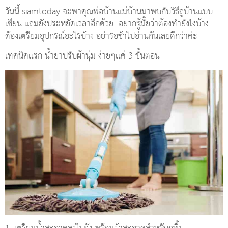
วันนี้ siamtoday จะพาคุณพ่อบ้านแม่บ้านมาพบกับวิธีถูบ้านแบบ
เซียน แถมยังประหยัดเวลาอีกด้วย อยากรู้มั๊ยว่าต้องทำยังไงบ้าง
ต้องเตรียมอุปกรณ์อะไรบ้าง อย่ารอช้าไปอ่านกันเลยดีกว่าค่ะ
เทคนิคเเรก น้ำยาปรับผ้านุ่ม ง่ายๆเเค่ 3 ขั้นตอน