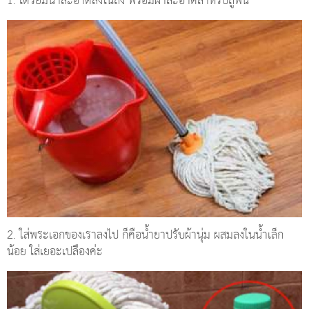
1. เตรียมน้ำสะอาดลงในถัง พร้อมผ้าสะอาดสำหรับถูพื้น
2. ใส่พระเอกของเราลงไป ก็คือน้ำยาปรับผ้านุ่ม ผสมลงในน้ำเล็ก
น้อย ใส่เยอะเปลืองค่ะ