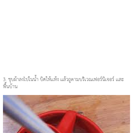
3. ชุบผ้าลงไปในน้ำ บิดให้เเห้ง เเล้วถูตามบริเวณเฟอร์นิเจอร์ เเละ
พื้นบ้าน