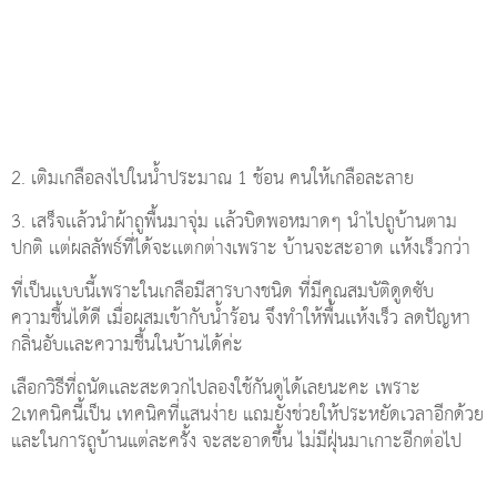
2. เติมเกลือลงไปในน้ำประมาณ 1 ช้อน คนให้เกลือละลาย
3. เสร็จเเล้วนำผ้าถูพื้นมาจุ่ม เเล้วบิดพอหมาดๆ นำไปถูบ้านตาม
ปกติ เเต่ผลลัพธ์ที่ได้จะเเตกต่างเพราะ บ้านจะสะอาด เเห้งเร็วกว่า
ที่เป็นเเบบนี้เพราะในเกลือมีสารบางชนิด ที่มีคุณสมบัติดูดซับ
ความชื้นได้ดี เมื่อผสมเข้ากับน้ำร้อน จึงทำให้พื้นเเห้งเร็ว ลดปัญหา
กลิ่นอับเเละความชื้นในบ้านได้ค่ะ
เลือกวิธีที่ถนัดเเละสะดวกไปลองใช้กันดูได้เลยนะคะ เพราะ
2เทคนิคนี้เป็น เทคนิคที่แสนง่าย แถมยังช่วยให้ประหยัดเวลาอีกด้วย
และในการถูบ้านแต่ละครั้ง จะสะอาดขึ้น ไม่มีฝุ่นมาเกาะอีกต่อไป