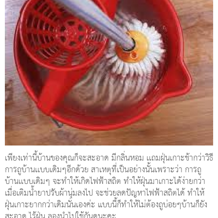
เพียงเท่านี้บ้านของคุณก็จะสะอาด มีกลิ่นหอม เเถมฝุ่นเกาะช้ากว่าวิธี
การถูบ้านเเบบเดิมๆอีกด้วย สาเหตุที่เป็นอย่างนั้นเพราะว่า การถู
บ้านเเบบเดิมๆ จะทำให้เกิดไฟฟ้าสถิต ทำให้ฝุ่นมาเกาะได้ง่ายกว่า
เมื่อเติมน้ำยาปรับผ้านุ่มลงไป จะช่วยลดปัญหาไฟฟ้าสถิตได้ ทำให้
ฝุ่นเกาะยากกว่าเดิมนั่นเองค่ะ แบบนี้ก็ทำให้ไม่ต้องถูบ่อยๆบ้านก็ยัง
สะอาด ไร้ฝุ่น ลองนำไปใช้กันดูนะคะ