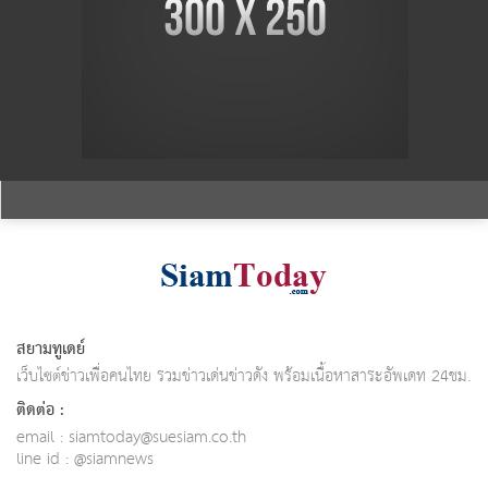
สยามทูเดย์
เว็บไซต์ข่าวเพื่อคนไทย รวมข่าวเด่นข่าวดัง พร้อมเนื้อหาสาระอัพเดท 24ชม.
ติดต่อ :
email :
siamtoday@suesiam.co.th
line id : @siamnews