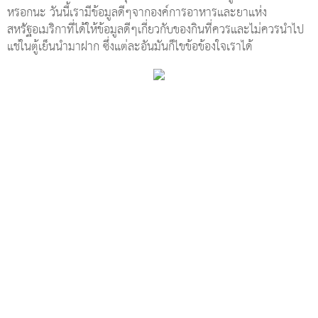
หรอกนะ วันนี้เรามีข้อมูลดีๆจากองค์การอาหารและยาแห่ง
สหรัฐอเมริกาที่ได้ให้ข้อมูลดีๆเกี่ยวกับของกินที่ควรและไม่ควรนำไป
แช่ในตู้เย็นนำมาฝาก ซึ่งแต่ละอันมันก็ไขข้อข้องใจเราได้