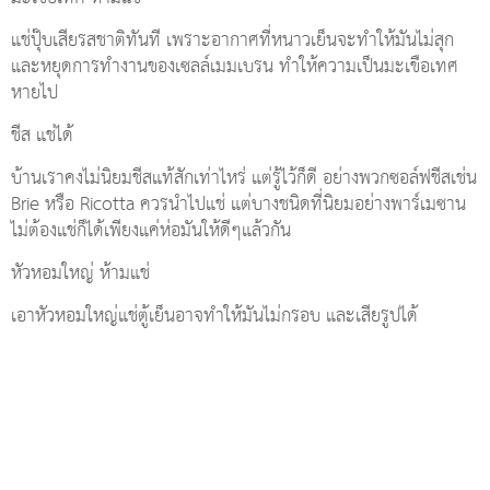
แช่ปุ๊บเสียรสชาติทันที เพราะอากาศที่หนาวเย็นจะทำให้มันไม่สุก
และหยุดการทำงานของเซลล์เมมเบรน ทำให้ความเป็นมะเขือเทศ
หายไป
ชีส แช่ได้
บ้านเราคงไม่นิยมชีสแท้สักเท่าไหร่ แต่รู้ไว้ก็ดี อย่างพวกซอล์ฟชีสเช่น
Brie หรือ Ricotta ควรนำไปแช่ แต่บางชนิดที่นิยมอย่างพาร์เมซาน
ไม่ต้องแช่ก็ได้เพียงแค่ห่อมันให้ดีๆแล้วกัน
หัวหอมใหญ่ ห้ามแช่
เอาหัวหอมใหญ่แช่ตู้เย็นอาจทำให้มันไม่กรอบ และเสียรูปได้