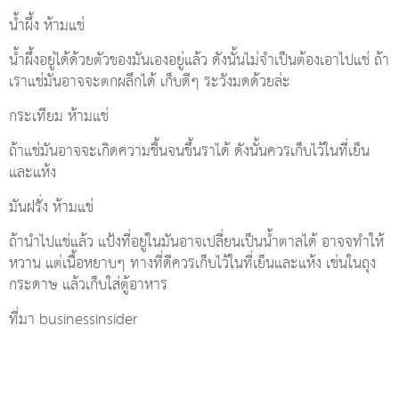
น้ำผึ้ง ห้ามแช่
น้ำผึ้งอยู่ได้ด้วยตัวของมันเองอยู่แล้ว ดังนั้นไม่จำเป็นต้องเอาไปแช่ ถ้า
เราแช่มันอาจจะตกผลึกได้ เก็บดีๆ ระวังมดด้วยล่ะ
กระเทียม ห้ามแช่
ถ้าแช่มันอาจจะเกิดความชื้นจนขึ้นราได้ ดังนั้นควรเก็บไว้ในที่เย็น
และแห้ง
มันฝรั่ง ห้ามแช่
ถ้านำไปแช่แล้ว แป้งที่อยู่ในมันอาจเปลี่ยนเป็นน้ำตาลได้ อาจจทำให้
หวาน แต่เนื้อหยาบๆ ทางที่ดีควรเก็บไว้ในที่เย็นและแห้ง เช่นในถุง
กระดาษ แล้วเก็บใส่ตู้อาหาร
ที่มา businessinsider