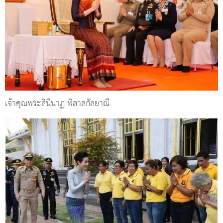
เจ้าคุณพระสินีนาฏ พิลาสกัลยาณี