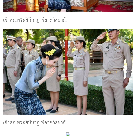
เจ้าคุณพระสินีนาฏ พิลาสกัลยาณี
เจ้าคุณพระสินีนาฏ พิลาสกัลยาณี