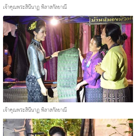
เจ้าคุณพระสินีนาฏ พิลาสกัลยาณี
เจ้าคุณพระสินีนาฏ พิลาสกัลยาณี