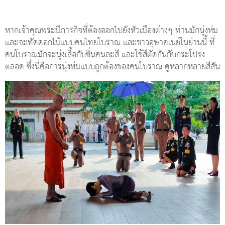
หากเจ้าคุณพระมีภารกิจที่ต้องออกไปยังหัวเมืองต่างๆ ท่านมักนุ่งห่ม
และจะทัดดอกไม้แบบคนไทยโบราณ และชาวอุษาคเนย์ในย่านนี้ ที่
คนโบราณมักจะนุ่งเสื้อกับซิ่นคนละสี และใช้สีตัดกันกับกระโปรง
ตลอด ซึ่งนี่คือการนุ่งห่มแบบถูกต้องของคนโบราณ ดูหลากหลายสีสัน