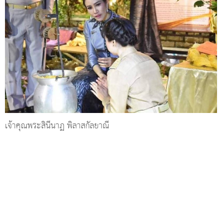
เจ้าคุณพระสินีนาฏ พิลาสกัลยาณี