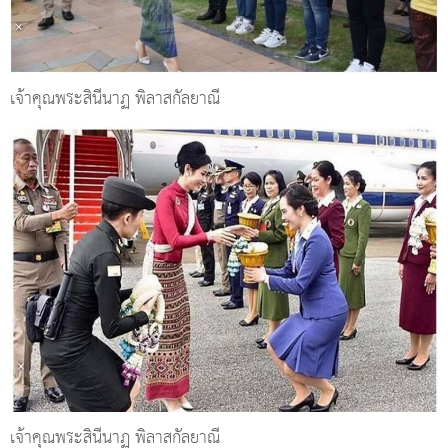
เจ้าคุณพระสินีนาฏ พิลาสกัลยาณี
เจ้าคุณพระสินีนาฏ พิลาสกัลยาณี