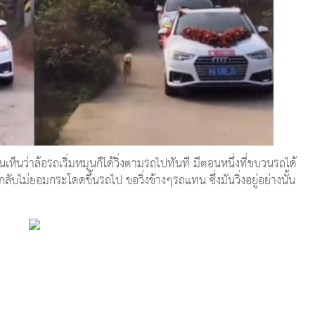
มันเห็นว่าล้อรถเริ่มหมุนก็ได้วิ่งตามรถไปทันที มีตอนหนึ่งที่ขบวนรถได้
ลับไม่ยอมกระโดดขึ้นรถไป ขอวิ่งข้างๆรถแทน ซึ่งมันวิ่งอยู่อย่างนั้น