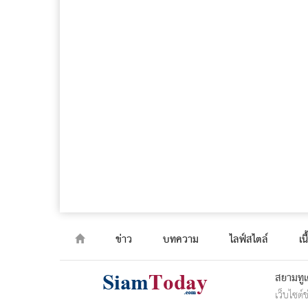
ข่าว
บทความ
ไลฟ์สไตล์
เน
สยามทูเ
เว็บไซต์