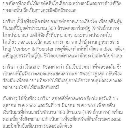
ของบิดาที่กดดันให้เธอตัดสินใจเลือกระหว่างสามีและการดำรงชีวิต
ของเธอนั้น ถือเป็นการละเมิดสิทธิของเธอ
มารีนา ตั้งใจที่จะฟ้องพ่อของเธอต่อศาลแขวงเกียวโต เพื่อขอคืนหุ้น
ปันผลที่มีมูลค่าประมาณ 300 ล้านดอลลาร์สหรัฐ (9 พันล้านบาท
โดยประมาณ) เธอได้จัดตั้งทีมทนายความระหว่างประเทศใน
โตเกียว ลอสแอนเจลิส และ เกาะกวม จากสำนักงานกฎหมายราย
ใหญ่ Morrison & Foerster เหตุที่ต้องทำเช่นนี้ เกิดจากเธออาจต้อง
เผชิญอุปสรรคในญี่ปุ่น ซึ่งโดยปกติศาลแพ่งมักจะเป็นมิตรกับจำเลย
มารีนา กล่าวในเอกสารของศาลว่า มันเจ็บปวดมากที่พ่อของฉัน ซึ่ง
เป็นคนที่ฉันรักมาตลอดและแสดงความเคารพอย่างสูงสุด กลับฟ้อง
ร้องฉัน เพื่อพยายามที่จะทำให้ฉันอยู่ภายใต้การควบคุมของเขาและ
พยายามบังคับให้ฉันเลิกกับสามี
ฮันชางวู ได้ยื่นฟ้อง มารีนา สองคดีที่ศาลแขวงเกียวโตลงวันที่ 15
ตุลาคม พ.ศ.2562 และวันที่ 24 มีนาคม พ.ศ.2563 เพื่อขอคืน
เงินปันผลที่ผ่านมาเป็นจำนวน 480 ล้านเยน (139 ล้านบาท) พร้อม
ดอกเบี้ย ทั้งยังพยายามดำเนินการที่จะยึดทรัพย์สินทั้งหมดของเธอ
และปิดกั้นบัญชีธนาคารของเธออีกด้วย