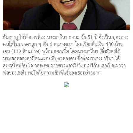
ฮันชางวู ได้ทำการฟ้อง นางมารีนา ฮาบะ วัย 51 ปี ซึ่งเป็น บุตรสาว
คนโตในบรรดาลูก ๆ ทั้ง 6 คนของเขา โดยเรียกคืนเงิน 480 ล้าน
เยน (139 ล้านบาท) พร้อมดอกเบี้ย โดยนางมารีนา (ซึ่งยังคงใช้
นามสกุลของสามีคนแรก) มีบุตรสองคน ซึ่งต่อมานางมารีนา ได้
สมรสใหม่กับ โจ วอลเลซ ชายชาวแอฟริกัน-อเมริกัน เธอเปิดเผยว่า
พ่อของเธอไม่พอใจกับความสัมพันธ์ของเธออย่างมาก