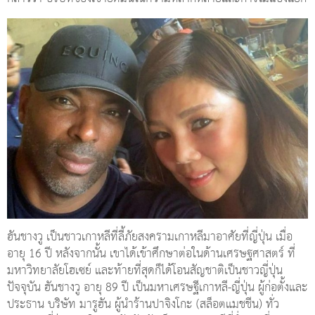
ฮันชางวู เป็นชาวเกาหลีที่ลี้ภัยสงครามเกาหลีมาอาศัยที่ญี่ปุ่น เมื่อ
อายุ 16 ปี หลังจากนั้น เขาได้เข้าศึกษาต่อในด้านเศรษฐศาสตร์ ที่
มหาวิทยาลัยโฮเซย์ และท้ายที่สุดก็ได้โอนสัญชาติเป็นชาวญี่ปุ่น
ปัจจุบัน ฮันชางวู อายุ 89 ปี เป็นมหาเศรษฐีเกาหลี-ญี่ปุ่น ผู้ก่อตั้งและ
ประธาน บริษัท มารูฮัน ผู้นำร้านปาจิงโกะ (สล็อตแมชชีน) ทั่ว