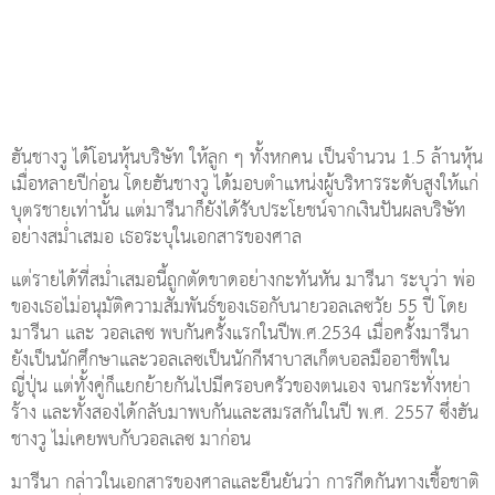
ฮันชางวู ได้โอนหุ้นบริษัท ให้ลูก ๆ ทั้งหกคน เป็นจำนวน 1.5 ล้านหุ้น
เมื่อหลายปีก่อน โดยฮันชางวู ได้มอบตำแหน่งผู้บริหารระดับสูงให้แก่
บุตรชายเท่านั้น แต่มารีนาก็ยังได้รับประโยชน์จากเงินปันผลบริษัท
อย่างสม่ำเสมอ เธอระบุในเอกสารของศาล
แต่รายได้ที่สม่ำเสมอนี้ถูกตัดขาดอย่างกะทันหัน มารีนา ระบุว่า พ่อ
ของเธอไม่อนุมัติความสัมพันธ์ของเธอกับนายวอลเลซวัย 55 ปี โดย
มารีนา และ วอลเลซ พบกันครั้งแรกในปีพ.ศ.2534 เมื่อครั้งมารีนา
ยังเป็นนักศึกษาและวอลเลซเป็นนักกีฬาบาสเก็ตบอลมืออาชีพใน
ญี่ปุ่น แต่ทั้งคู่ก็แยกย้ายกันไปมีครอบครัวของตนเอง จนกระทั่งหย่า
ร้าง และทั้งสองได้กลับมาพบกันและสมรสกันในปี พ.ศ. 2557 ซึ่งฮัน
ชางวู ไม่เคยพบกับวอลเลซ มาก่อน
มารีนา กล่าวในเอกสารของศาลและยืนยันว่า การกีดกันทางเชื้อชาติ