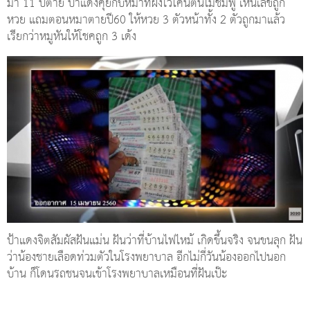
พร้อมเผยตัวอย่างตีเลขจากมะม่วงที่บ้าน เลข 77 งวด 16 มี.ค.63 ตี
เลขจากเงาะ 83 งวด 1 ก.ค.63 ถูกตลอด ไม่รู้ตาเป็นอะไรจะเห็นเป็น
เลข อีกงวดปาดตูดมะม่วงจะกิน เห็นอีกเลข 95 , 98 เลยซื้อทั้ง 2 ตัว
ออกเลข 98 งวด 1 ก.ย.63 เจ้าตัวยังบอกตลก ส่วนหมูหันหมาที่เลี้ยง
มา 11 ปีตาย ป้าแดงคุยกับหมาที่ฝังไว้โคนต้นไม้ชมพู่ เห็นเลขถูก
หวย แถมตอนหมาตายปี60 ให้หวย 3 ตัวหน้าทั้ง 2 ตัวถูกมาแล้ว
เรียกว่าหมูหันให้โชคถูก 3 เด้ง