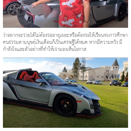
ว่าอยากจะรวยได้ไม่ต้องรออายุเยอะหรือต้องรอให้เรียนจบการศึกษา
คนธรรมดามนุษย์เงินเดือนก็เป็นเศรษฐีได้หมด หากมีความหวัง มี
กำลังใจและตัวอย่างที่ทำให้เรามองเห็นโอกาส