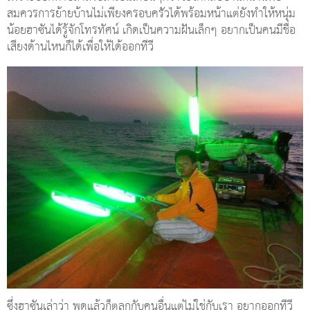
สมควรการย้ายบ้านไม่เพียงครอบครัวได้พร้อมหน้าแต่ยังทำให้หนุ่ม
น้อยฮาซันได้รู้จักโทรทัศน์ เกิดเป็นความฝันเล็กๆ อยากเป็นคนมีชื่อ
เสียงด้านไหนก็ได้เพื่อให้ได้ออกทีวี
ซึ่งฮาซันเล่าว่า พูดแล้วก็ตลกกับคนอื่นแต่ไม่ใช่กับเรา อยากออกทีวี