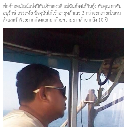
พ่อค้าออนไลน์แห่งปีกับเจ้าของวลี แม่ฉันต้องได้กินกุ้ง กับคุณ ฮาซัน
อนุรักษ์ สรรฤทัย ปัจจุบันได้เข้าอายุหลักเลข 3 กว่าจะกลายเป็นคน
ดังและร่ำรวยมากต้องแลกมาด้วยความยากลำบากถึง 10 ปี