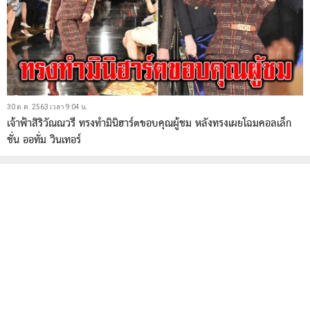
30 ต.ค. 2563 เวลา 9:04 น.
เจ้าฟ้าสิริวัณณวรี ทรงทำมินิฮาร์ตขอบคุณผู้ชม หลังทรงเผยโฉมคอลเล็ก
ชั่น ออทั่ม วินเทอร์